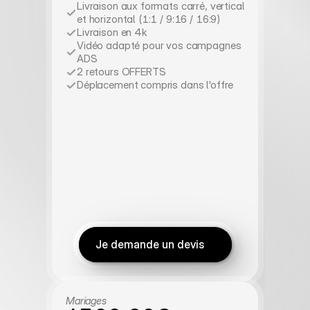
Livraison aux formats carré, vertical 
et horizontal (1:1 / 9:16 / 16:9)
Livraison en 4k
Vidéo adapté pour vos campagnes 
ADS
2 retours OFFERTS
Déplacement compris dans l'offre
Je demande un devis
Mariages