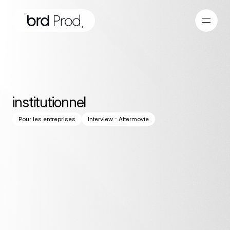
institutionnel
Pour les entreprises
Interview - Aftermovie
Les
vidéos
institutionnelles
donnent
vie
à
votre
marque
:
aftermovies
pour
capturer
l’énergie
de
vos
événements,
interviews
pour
incarner
vos
valeurs,
et
publicités
pour
faire
passer
un
message
fort
en
quelques
secondes.
Résultat
:
des
films
élégants,
rythmés
et
crédibles
pensés
pour
le
web,
les
réseaux
sociaux
et
vos
présentations.
En
bonus,