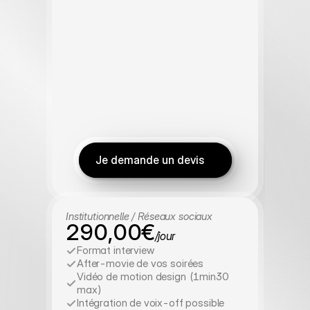
Je demande un devis
Institutionnelle / Réseaux sociaux
290,00€
/jour
Format interview
After-movie de vos soirées
Vidéo de motion design (1min30 
max)
Intégration de voix-off possible