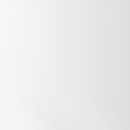
Services
Interview - Aftermovie - Publicité 
Stack
Adobe Premier Pro - Adobe After Effect
Timeline
Work in progress