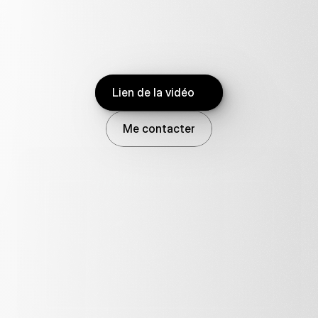
chaque
projet
est
décliné
en
formats
courts
(teasers,
reels,
capsules)
pour
maximiser
votre
portée
et
votre
ROI.
Vous
racontez,
je
mets
en
forme.
Lien de la vidéo
Me contacter